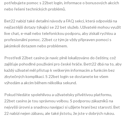
potřebujete pomoc s 22bet login, informace o bonusových akcích
nebo řešení technických problémů.
Bet22 nabízí také detailní návody a FAQ sekci, která odpovídá na
nejčastější dotazy týkající se 22 bet služeb. Uživatelé mohou využít
live chat, e-mail nebo telefonickou podporu, aby získali rychlou a
profesionální pomoc. 22bet cz tým je vždy připraven pomoci s
jakýmkoli dotazem nebo problémem.
Prostředí 22bet casino je navíc plně lokalizováno do češtiny, což
zajišťuje pohodlné používání pro české hráče. Bett22 dbá na to, aby
každý uživatel měl přístup k veškerým informacím a funkcím bez
zbytečných komplikací. S 22bet login se dostanete ke všem
výhodám a akcím během několika sekund.
Pokud hledáte spolehlivou a uživatelsky přívětivou platformu,
22bet casino je tou správnou volbou. S podporou zákazníků na
nejvyšší úrovni a snadnou navigací si užijete hraní bez starostí. Bet
22 nabízí nejen zábavu, ale také jistotu, že jste v dobrých rukou.