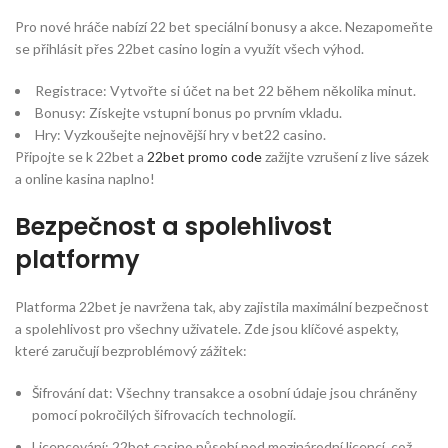
Pro nové hráče nabízí 22 bet speciální bonusy a akce. Nezapomeňte
se přihlásit přes 22bet casino login a využít všech výhod.
Registrace: Vytvořte si účet na bet 22 během několika minut.
Bonusy: Získejte vstupní bonus po prvním vkladu.
Hry: Vyzkoušejte nejnovější hry v bet22 casino.
Připojte se k 22bet a
22bet promo code
zažijte vzrušení z live sázek
a online kasina naplno!
Bezpečnost a spolehlivost
platformy
Platforma 22bet je navržena tak, aby zajistila maximální bezpečnost
a spolehlivost pro všechny uživatele. Zde jsou klíčové aspekty,
které zaručují bezproblémový zážitek:
Šifrování dat: Všechny transakce a osobní údaje jsou chráněny
pomocí pokročilých šifrovacích technologií.
Licencování: 22bet casino působí pod mezinárodní licencí, což