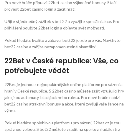
Pro nové hráče připravil 22bet casino výjimečné bonusy. Stačí
provést 22bet casino login a začít hrát!
Užijte si jedinečný zážitek s bet 22 a využijte speciální akce. Pro
přihlášení použijte 22bet login a objevte svět možností.
Pokud hledáte kvalitu a zábavu, bett22 je zde pro vás. Navštivte
bet22 casino a zažijte nezapomenutelné okamžiky!
22Bet v České republice: Vše, co
potřebujete vědět
22Bet je jednou z nejpopulárnějších online platforem pro sázení a
hraní v České republice. S 22bet casino můžete zažít vzrušující hry,
jako jsou automaty, blackjack nebo ruleta. Pro nové hráče nabízí
bet22 casino atraktivní bonusy a akce, které zvyšují vaše šance na
výhru.
Pokud hledáte spolehlivou platformu pro sázení, 22bet cz je tou
správnou volbou. S bet22 můžete vsadit na sportovní události z