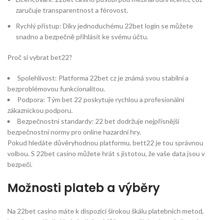
zaručuje transparentnost a férovost.
Rychlý přístup: Díky jednoduchému 22bet login se můžete
snadno a bezpečně přihlásit ke svému účtu.
Proč si vybrat bet22?
Spolehlivost: Platforma 22bet cz je známá svou stabilní a
bezproblémovou funkcionalitou.
Podpora: Tým bet 22 poskytuje rychlou a profesionální
zákaznickou podporu.
Bezpečnostní standardy: 22 bet dodržuje nejpřísnější
bezpečnostní normy pro online hazardní hry.
Pokud hledáte důvěryhodnou platformu, bett22 je tou správnou
volbou. S 22bet casino můžete hrát s jistotou, že vaše data jsou v
bezpečí.
Možnosti plateb a výběry
Na 22bet casino máte k dispozici širokou škálu platebních metod,