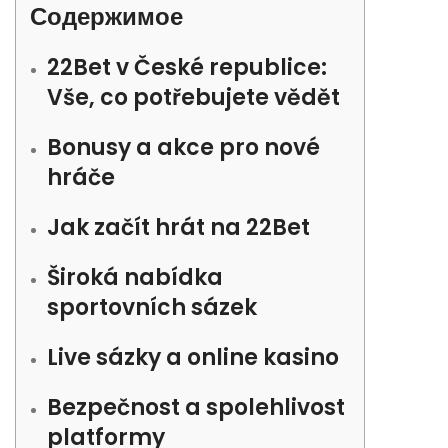
Содержимое
22Bet v České republice:
Vše, co potřebujete vědět
Bonusy a akce pro nové
hráče
Jak začít hrát na 22Bet
Široká nabídka
sportovních sázek
Live sázky a online kasino
Bezpečnost a spolehlivost
platformy