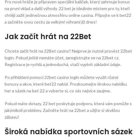
Pro nové hráče je připraven speciální balíček, který zahrnuje bonus
na první vklad a další výhody. 22 bet je ideálním místem pro ty, kteří
chtějí zažít jedinečnou atmosféru online casina. Připojte se k bet22
a začněte svou cestu za velkými výhrami již dnes!
Jak začít hrát na 22Bet
Chcete začít hrát na 22Bet casino? Nejprve je nutné provést 22bet
login. Pokud ještě nemáte účet, zaregistrujte se na 22bet cz.
Registrace je rychlá a jednoduchá, stačí vyplnit základní údaje.
Po přihlášení pomocí 22bet casino login můžete využít různé
bonusy a akce, které bet22 nabízí. Prozkoumejte širokou nabídku
her a sázek na bet 22 a vyberte si, co vás nejvíce zaujme.
Pokud máte dotazy, 22 bet poskytuje podporu, která vám pomůže s
jakýmikoli problémy. Začněte hrát na 22bet a užijte si skvělou
zábavu!
Široká nabídka sportovních sázek