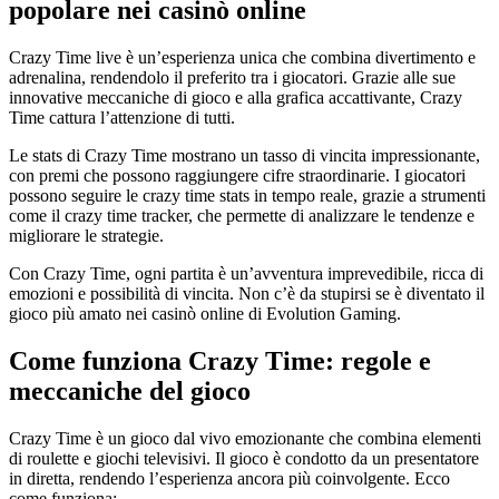
popolare nei casinò online
Crazy Time live è un’esperienza unica che combina divertimento e
adrenalina, rendendolo il preferito tra i giocatori. Grazie alle sue
innovative meccaniche di gioco e alla grafica accattivante, Crazy
Time cattura l’attenzione di tutti.
Le stats di Crazy Time mostrano un tasso di vincita impressionante,
con premi che possono raggiungere cifre straordinarie. I giocatori
possono seguire le crazy time stats in tempo reale, grazie a strumenti
come il crazy time tracker, che permette di analizzare le tendenze e
migliorare le strategie.
Con Crazy Time, ogni partita è un’avventura imprevedibile, ricca di
emozioni e possibilità di vincita. Non c’è da stupirsi se è diventato il
gioco più amato nei casinò online di Evolution Gaming.
Come funziona Crazy Time: regole e
meccaniche del gioco
Crazy Time è un gioco dal vivo emozionante che combina elementi
di roulette e giochi televisivi. Il gioco è condotto da un presentatore
in diretta, rendendo l’esperienza ancora più coinvolgente. Ecco
come funziona: