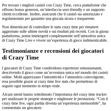
Per trovare i migliori casinò con Crazy Time, cerca piattaforme che
offrono bonus generosi, un’interfaccia user-friendly e un supporto
clienti eccellente. Inoltre, assicurati che il casinò sia autorizzato e
regolamentato per garantire una giocata sicura e trasparente.
Non dimenticare di controllare le stats crazy time per rimanere
aggiornato sulle ultime novità e sui risultati più recenti. Con la giusta
piattaforma, potrai immergerti completamente nell’atmosfera unica
di Crazy Time Live e vivere un’esperienza di gioco indimenticabile.
Testimonianze e recensioni dei giocatori
di Crazy Time
I giocatori di Crazy Time condividono esperienze entusiasmanti,
descrivendo il gioco come un’avventura unica nel mondo dei casinò
online. Molti apprezzano l’interattività e l’atmosfera coinvolgente,
resa possibile grazie ai crazy time live stats che permettono di
seguire ogni momento in tempo reale.
Alcuni utenti hanno sottolineato l’importanza del crazy time tracker
per analizzare le proprie strategie e migliorare le prestazioni. “Con il
crazy time live, ogni partita diventa un’esperienza memorabile”, ha
commentato un giocatore.