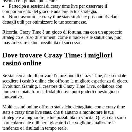
rischio con puntate più sicure.
Partecipa a sessioni di crazy time live per osservare il
comportamento del gioco e adattare la tua strategia.
Non trascurare le crazy time stats storiche: possono rivelare
dettagli utili per ottimizzare le tue scommesse.
Ricorda, Crazy Time è un gioco di fortuna, ma con un approccio
strategico e l’uso di strumenti come il tracker e le statistiche, puoi
massimizzare le tue possibilità di successo!
Dove trovare Crazy Time: i migliori
casinò online
Se stai cercando di provare l’emozione di Crazy Time, è essenziale
scegliere i casinò online che offrono la migliore esperienza di gioco.
Evolution Gaming, il creatore di Crazy Time Live, collabora con
numerose piattaforme affidabili dove puoi goderti questo gioco
innovativo.
Molti casinò online offrono statistiche dettagliate, come crazy time
stats e crazy time live stats, che ti aiutano a monitorare le tue
strategie e a migliorare le tue possibilità di vincita. Questi dati sono
particolarmente utili per i giocatori che vogliono analizzare le
tendenze e i risultati in tempo reale.