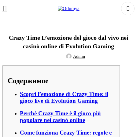
UNCATEGORIZED
Crazy Time L’emozione del gioco dal vivo nei
casinò online di Evolution Gaming
Admin
Содержимое
Scopri l’emozione di Crazy Time: il
gioco live di Evolution Gaming
Perché Crazy Time è il gioco più
popolare nei casinò online
Come funziona Crazy Time: regole e