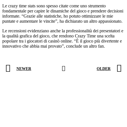
Le crazy time stats sono spesso citate come uno strumento
fondamentale per capire le dinamiche del gioco e prendere decisioni
informate. “Grazie alle statistiche, ho potuto ottimizzare le mie
puntate e aumentare le vincite”, ha dichiarato un altro appassionato.
Le recensioni evidenziano anche la professionalità dei presentatori e
la qualità grafica del gioco, che rendono Crazy Time una scelta
popolare tra i giocatori di casinò online. “È il gioco più divertente e
innovativo che abbia mai provato”, conclude un altro fan.
NEWER
OLDER