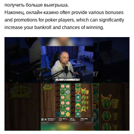
получить больше выигрыша.
Наконец, онлайн-казино often provide various bonuses
and promotions for poker players, which can significantly
increase your bankroll and chances of winning. ​