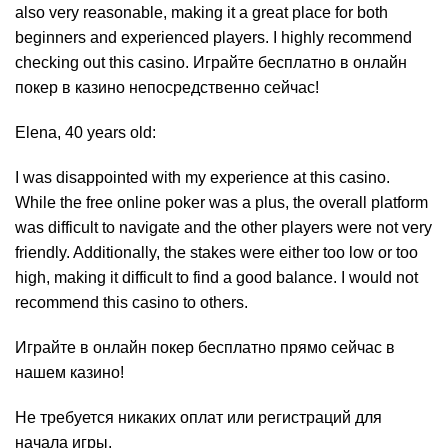
also very reasonable, making it a great place for both
beginners and experienced players. I highly recommend
checking out this casino. Играйте бесплатно в онлайн
покер в казино непосредственно сейчас!
Elena, 40 years old:
I was disappointed with my experience at this casino.
While the free online poker was a plus, the overall platform
was difficult to navigate and the other players were not very
friendly. Additionally, the stakes were either too low or too
high, making it difficult to find a good balance. I would not
recommend this casino to others.
Играйте в онлайн покер бесплатно прямо сейчас в
нашем казино!
Не требуется никаких оплат или регистраций для
начала игры.