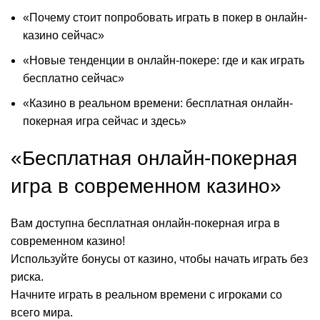
«Почему стоит попробовать играть в покер в онлайн-
казино сейчас»
«Новые тенденции в онлайн-покере: где и как играть
бесплатно сейчас»
«Казино в реальном времени: бесплатная онлайн-
покерная игра сейчас и здесь»
«Бесплатная онлайн-покерная
игра в современном казино»
Вам доступна бесплатная онлайн-покерная игра в
современном казино!
Используйте бонусы от казино, чтобы начать играть без
риска.
Начните играть в реальном времени с игроками со
всего мира.