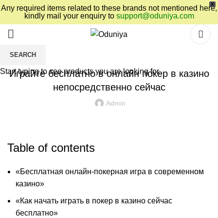
X
Any required items related to these brands not mentioned here,
kindly mail your enquiry to
support@oduniya.com
UNCATEGORIZED
SEARCH
Start typing to see products you are looking for.
Играйте бесплатно в онлайн покер в казино
непосредственно сейчас
Admin
Table of contents
«Бесплатная онлайн-покерная игра в современном
казино»
«Как начать играть в покер в казино сейчас
бесплатно»