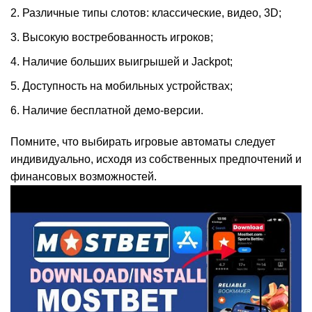
Различные типы слотов: классические, видео, 3D;
Высокую востребованность игроков;
Наличие больших выигрышей и Jackpot;
Доступность на мобильных устройствах;
Наличие бесплатной демо-версии.
Помните, что выбирать игровые автоматы следует
индивидуально, исходя из собственных предпочтений и
финансовых возможностей.