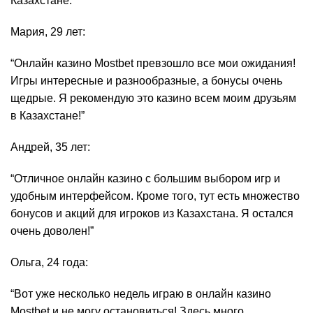
Казахстане.
Мария, 29 лет:
“Онлайн казино Mostbet превзошло все мои ожидания!
Игры интересные и разнообразные, а бонусы очень
щедрые. Я рекомендую это казино всем моим друзьям
в Казахстане!”
Андрей, 35 лет:
“Отличное онлайн казино с большим выбором игр и
удобным интерфейсом. Кроме того, тут есть множество
бонусов и акций для игроков из Казахстана. Я остался
очень доволен!”
Ольга, 24 года:
“Вот уже несколько недель играю в онлайн казино
Mostbet и не могу остановиться! Здесь много