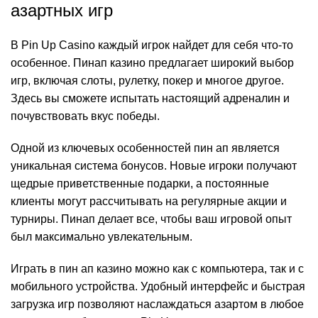
азартных игр
В Pin Up Casino каждый игрок найдет для себя что-то
особенное. Пинап казино предлагает широкий выбор
игр, включая слоты, рулетку, покер и многое другое.
Здесь вы сможете испытать настоящий адреналин и
почувствовать вкус победы.
Одной из ключевых особенностей пин ап является
уникальная система бонусов. Новые игроки получают
щедрые приветственные подарки, а постоянные
клиенты могут рассчитывать на регулярные акции и
турниры. Пинап делает все, чтобы ваш игровой опыт
был максимально увлекательным.
Играть в пин ап казино можно как с компьютера, так и с
мобильного устройства. Удобный интерфейс и быстрая
загрузка игр позволяют наслаждаться азартом в любое