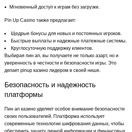
Мгновенный доступ к играм без загрузки.
Pin Up Casino также предлагает:
Щедрые бонусы для новых и постоянных игроков.
Быстрые выплаты и надежные платежные системы.
Круглосуточную поддержку клиентов.
Выбирая пин ап, вы получаете не только азарт, но и
уверенность в честности и безопасности игры. Это
делает pinup казино лидером в своей нише.
Безопасность и надежность
платформы
Пин ап казино уделяет особое внимание безопасности
своих пользователей. Платформа использует
современные технологии шифрования данных, чтобы
обеспечить защиту личной информации и финансовых