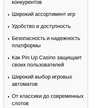
конкурентов
Широкий ассортимент игр
Удобство и доступность
Безопасность и надежность
платформы
Как Pin Up Casino защищает
своих пользователей
Широкий выбор игровых
автоматов
От классики до современных
слотов