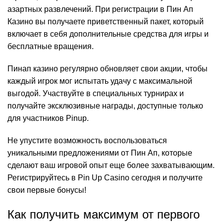
азартных развлечений. При регистрации в Пин Ап
Казино вы получаете приветственный пакет, который
включает в себя дополнительные средства для игры и
бесплатные вращения.
Пинап казино регулярно обновляет свои акции, чтобы
каждый игрок мог испытать удачу с максимальной
выгодой. Участвуйте в специальных турнирах и
получайте эксклюзивные награды, доступные только
для участников Pinup.
Не упустите возможность воспользоваться
уникальными предложениями от Пин Ап, которые
сделают ваш игровой опыт еще более захватывающим.
Регистрируйтесь в Pin Up Casino сегодня и получите
свои первые бонусы!
Как получить максимум от первого