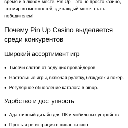
время и в любом месте. Pin Up – это не просто казино,
это мир возможностей, где каждый может стать
победителем!
Почему Pin Up Casino выделяется
среди конкурентов
Широкий ассортимент игр
Тысячи слотов от ведущих провайдеров.
Настольные игры, включая рулетку, блэкджек и покер.
Регулярное обновление каталога в pinup.
Удобство и доступность
Адаптивный дизайн для ПК и мобильных устройств.
Простая регистрация в пинап казино.