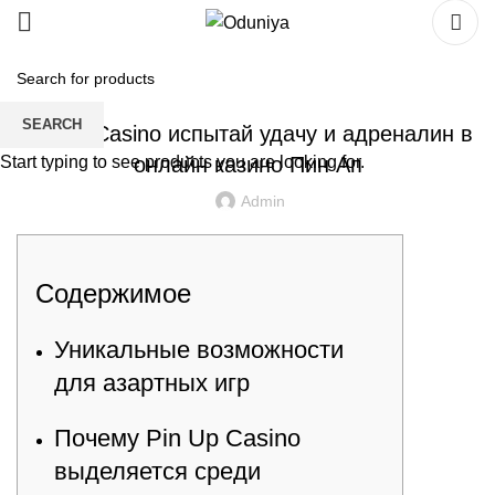
HOME
UNCATEGORIZED
UNCATEGORIZED
SEARCH
Pin Up Casino испытай удачу и адреналин в
Start typing to see products you are looking for.
онлайн казино Пин Ап
Admin
Содержимое
Уникальные возможности
для азартных игр
Почему Pin Up Casino
выделяется среди