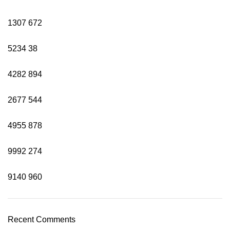
1307
672
5234
38
4282
894
2677
544
4955
878
9992
274
9140
960
Recent Comments