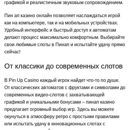
графикой и реалистичным звуковым сопровождением.
Пин ап казино онлайн позволяет наслаждаться игрой
как на компьютере, так и на мобильных устройствах.
Удобный интерфейс и быстрый доступ к автоматам
делают процесс максимально комфортным. Выбирайте
свои любимые слоты в Пинап и испытайте удачу прямо
сейчас!
От классики до современных слотов
В Pin Up Casino каждый игрок найдет что-то по душе.
От классических автоматов с фруктами и символами до
современных видео-слотов с захватывающей
графикой и уникальными бонусами – пинап казино
предлагает огромный выбор игр. Здесь вы можете
окунуться в атмосферу ретро с простыми правилами
или испытать удачу в инновационных слотах с