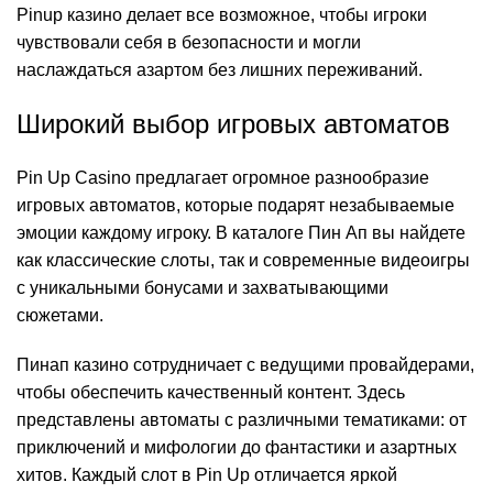
Pinup казино делает все возможное, чтобы игроки
чувствовали себя в безопасности и могли
наслаждаться азартом без лишних переживаний.
Широкий выбор игровых автоматов
Pin Up Casino предлагает огромное разнообразие
игровых автоматов, которые подарят незабываемые
эмоции каждому игроку. В каталоге Пин Ап вы найдете
как классические слоты, так и современные видеоигры
с уникальными бонусами и захватывающими
сюжетами.
Пинап казино сотрудничает с ведущими провайдерами,
чтобы обеспечить качественный контент. Здесь
представлены автоматы с различными тематиками: от
приключений и мифологии до фантастики и азартных
хитов. Каждый слот в Pin Up отличается яркой