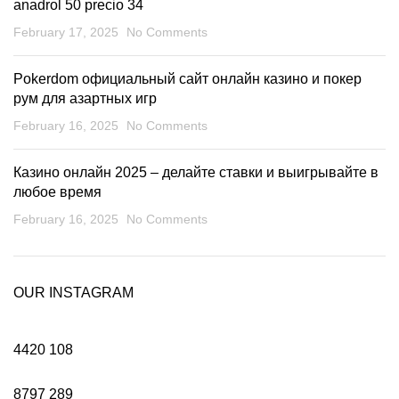
anadrol 50 precio 34
February 17, 2025
No Comments
Pokerdom официальный сайт онлайн казино и покер
рум для азартных игр
February 16, 2025
No Comments
Казино онлайн 2025 – делайте ставки и выигрывайте в
любое время
February 16, 2025
No Comments
OUR INSTAGRAM
4420
108
8797
289