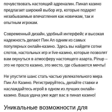
почувствовать настоящий адреналин. Пинап казино
предлагает широкий выбор игр, которые подарят
незабываемые впечатления как новичкам, так и
опытным игрокам.
Современный дизайн, удобный интерфейс и высокая
надежность делают Пин Ап одним из самых
популярных онлайн-казино. Здесь вы найдете сотни
слотов, настольных игр и live-казино, которые позволят
вам окунуться в атмосферу настоящего азарта. Pinup –
это не просто казино, это место, где сбываются мечты!
Не упустите шанс стать частью увлекательного мира
Пин Ап Казино. Регистрируйтесь, делайте ставки и
наслаждайтесь игрой в одном из лучших онлайн-
казино. Ваша удача уже ждет вас в пинап казино!
Уникальные возможности для