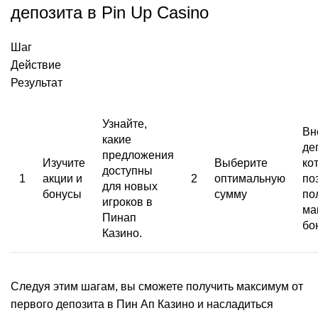
депозита в Pin Up Casino
Шаг
Действие
Результат
Узнайте,
Вн
какие
де
предложения
Изучите
Выберите
ко
доступны
1
акции и
2
оптимальную
по
для новых
бонусы
сумму
по
игроков в
ма
Пинап
бо
Казино.
Следуя этим шагам, вы сможете получить максимум от
первого депозита в Пин Ап Казино и насладиться