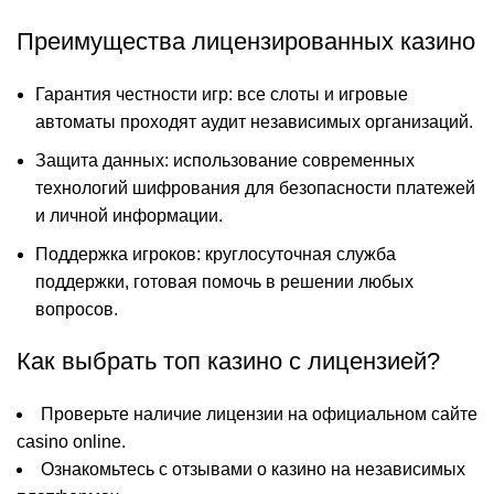
Преимущества лицензированных казино
Гарантия честности игр: все слоты и игровые
автоматы проходят аудит независимых организаций.
Защита данных: использование современных
технологий шифрования для безопасности платежей
и личной информации.
Поддержка игроков: круглосуточная служба
поддержки, готовая помочь в решении любых
вопросов.
Как выбрать топ казино с лицензией?
Проверьте наличие лицензии на официальном сайте
casino online.
Ознакомьтесь с отзывами о казино на независимых