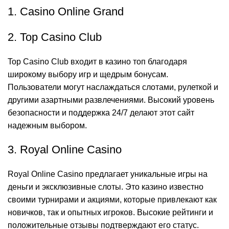
1. Casino Online Grand
2. Top Casino Club
Top Casino Club входит в казино топ благодаря
широкому выбору игр и щедрым бонусам.
Пользователи могут наслаждаться слотами, рулеткой и
другими азартными развлечениями. Высокий уровень
безопасности и поддержка 24/7 делают этот сайт
надежным выбором.
3. Royal Online Casino
Royal Online Casino предлагает уникальные игры на
деньги и эксклюзивные слоты. Это казино известно
своими турнирами и акциями, которые привлекают как
новичков, так и опытных игроков. Высокие рейтинги и
положительные отзывы подтверждают его статус.