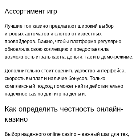
Ассортимент игр
Лучшие топ казино предлагают широкий выбор
игровых автоматов и слотов от известных
провайдеров. Важно, чтобы платформа регулярно
обновляла свою коллекцию и предоставляла
возможность играть как на деньги, так и в демо-режиме.
Дополнительно стоит оценить удобство интерфейса,
скорость выплат и наличие бонусов. Только
комплексный подход поможет найти действительно
надежное casino для игр на деньги.
Как определить честность онлайн-
казино
Выбор надежного online casino – важный шаг для тех,