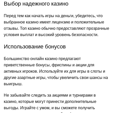
Выбор надежного казино
Перед тем как начать игры на деньги, убедитесь, что
выбранное казино имеет лицензию и положительные
отзывы. Топ казино обычно предоставляют прозрачные
условия выплат и высокий уровень безопасности.
Использование бонусов
Большинство онлайн казино предлагают
приветственные бонусы, фриспины и акции для
активных игроков. Используйте их для игры в слоты и
другие азартные игры, чтобы увеличить свои шансы на
выигрыш.
Не забывайте следить за акциями и турнирами в
казино, которые могут принести дополнительные
выгоды. Играйте с умом, и вы сможете получить