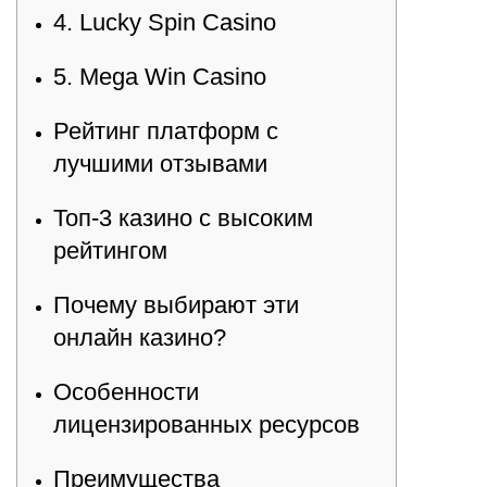
4. Lucky Spin Casino
5. Mega Win Casino
Рейтинг платформ с
лучшими отзывами
Топ-3 казино с высоким
рейтингом
Почему выбирают эти
онлайн казино?
Особенности
лицензированных ресурсов
Преимущества