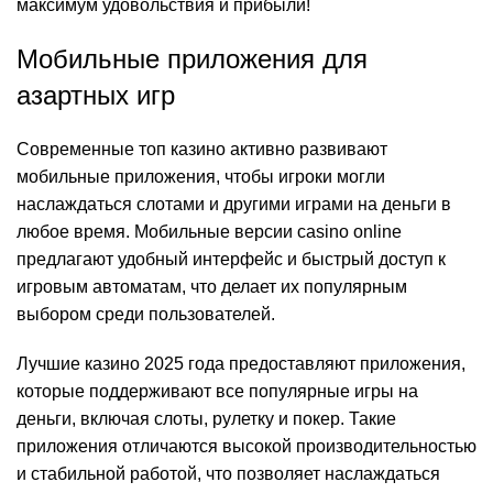
максимум удовольствия и прибыли!
Мобильные приложения для
азартных игр
Современные топ казино активно развивают
мобильные приложения, чтобы игроки могли
наслаждаться слотами и другими играми на деньги в
любое время. Мобильные версии casino online
предлагают удобный интерфейс и быстрый доступ к
игровым автоматам, что делает их популярным
выбором среди пользователей.
Лучшие казино 2025 года предоставляют приложения,
которые поддерживают все популярные игры на
деньги, включая слоты, рулетку и покер. Такие
приложения отличаются высокой производительностью
и стабильной работой, что позволяет наслаждаться