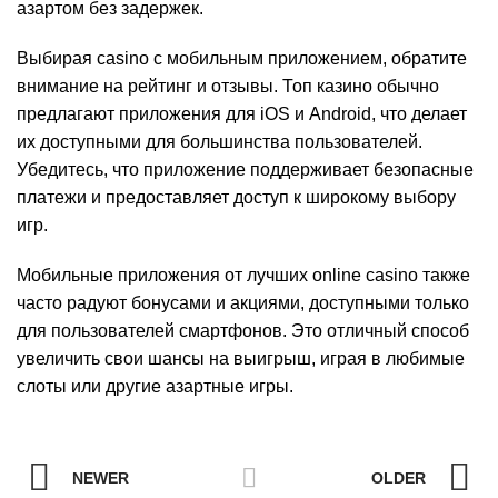
азартом без задержек.
Выбирая casino с мобильным приложением, обратите
внимание на рейтинг и отзывы. Топ казино обычно
предлагают приложения для iOS и Android, что делает
их доступными для большинства пользователей.
Убедитесь, что приложение поддерживает безопасные
платежи и предоставляет доступ к широкому выбору
игр.
Мобильные приложения от лучших online casino также
часто радуют бонусами и акциями, доступными только
для пользователей смартфонов. Это отличный способ
увеличить свои шансы на выигрыш, играя в любимые
слоты или другие азартные игры.
NEWER
OLDER