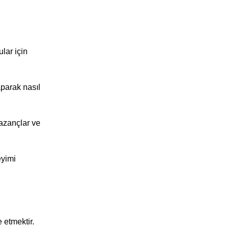
lar için
parak nasıl
azançlar ve
eyimi
 etmektir.