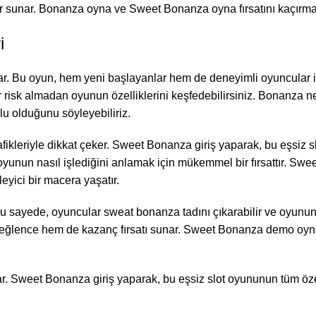
r sunar. Bonanza oyna ve Sweet Bonanza oyna fırsatını kaçırma
i
ar. Bu oyun, hem yeni başlayanlar hem de deneyimli oyuncular iç
sk almadan oyunun özelliklerini keşfedebilirsiniz. Bonanza ne
lu olduğunu söyleyebiliriz.
fikleriyle dikkat çeker. Sweet Bonanza giriş yaparak, bu eşsiz s
unun nasıl işlediğini anlamak için mükemmel bir fırsattır. Sw
eyici bir macera yaşatır.
 sayede, oyuncular sweat bonanza tadını çıkarabilir ve oyunu
m eğlence hem de kazanç fırsatı sunar. Sweet Bonanza demo oy
. Sweet Bonanza giriş yaparak, bu eşsiz slot oyununun tüm özel