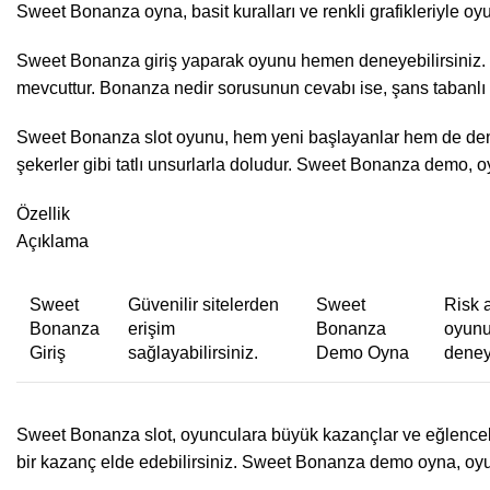
Sweet Bonanza oyna, basit kuralları ve renkli grafikleriyle oyu
Sweet Bonanza giriş yaparak oyunu hemen deneyebilirsiniz
mevcuttur. Bonanza nedir sorusunun cevabı ise, şans tabanlı 
Sweet Bonanza slot oyunu, hem yeni başlayanlar hem de deney
şekerler gibi tatlı unsurlarla doludur. Sweet Bonanza demo, oy
Özellik
Açıklama
Sweet
Güvenilir sitelerden
Sweet
Risk 
Bonanza
erişim
Bonanza
oyun
Giriş
sağlayabilirsiniz.
Demo Oyna
deneye
Sweet Bonanza slot, oyunculara büyük kazançlar ve eğlenceli b
bir kazanç elde edebilirsiniz. Sweet Bonanza demo oyna, oyun