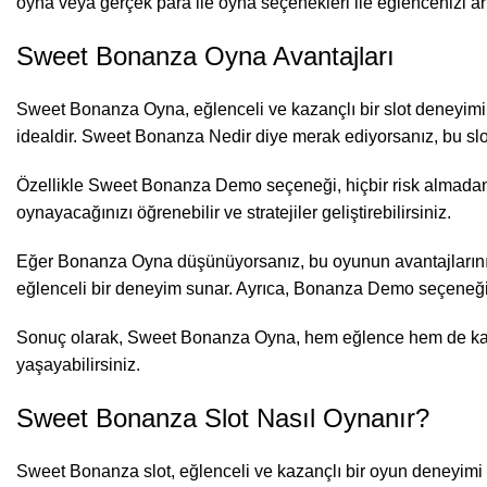
oyna veya gerçek para ile oyna seçenekleri ile eğlencenizi artı
Sweet Bonanza Oyna Avantajları
Sweet Bonanza Oyna, eğlenceli ve kazançlı bir slot deneyimi
idealdir. Sweet Bonanza Nedir diye merak ediyorsanız, bu slot 
Özellikle Sweet Bonanza Demo seçeneği, hiçbir risk almada
oynayacağınızı öğrenebilir ve stratejiler geliştirebilirsiniz.
Eğer Bonanza Oyna düşünüyorsanız, bu oyunun avantajlarını 
eğlenceli bir deneyim sunar. Ayrıca, Bonanza Demo seçeneği 
Sonuç olarak, Sweet Bonanza Oyna, hem eğlence hem de kazan
yaşayabilirsiniz.
Sweet Bonanza Slot Nasıl Oynanır?
Sweet Bonanza slot, eğlenceli ve kazançlı bir oyun deneyimi