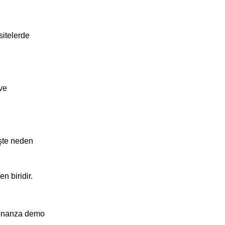
sitelerde
ve
İşte neden
n biridir.
 Bonanza demo