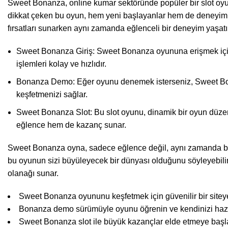
Sweet Bonanza, online kumar sektöründe popüler bir slot oyun
dikkat çeken bu oyun, hem yeni başlayanlar hem de deneyimli
fırsatları sunarken aynı zamanda eğlenceli bir deneyim yaşatı
Sweet Bonanza Giriş: Sweet Bonanza oyununa erişmek için g
işlemleri kolay ve hızlıdır.
Bonanza Demo: Eğer oyunu denemek isterseniz, Sweet B
keşfetmenizi sağlar.
Sweet Bonanza Slot: Bu slot oyunu, dinamik bir oyun düzeni
eğlence hem de kazanç sunar.
Sweet Bonanza oyna, sadece eğlence değil, aynı zamanda bü
bu oyunun sizi büyüleyecek bir dünyası olduğunu söyleyeb
olanağı sunar.
Sweet Bonanza oyununu keşfetmek için güvenilir bir siteye
Bonanza demo sürümüyle oyunu öğrenin ve kendinizi hazı
Sweet Bonanza slot ile büyük kazançlar elde etmeye başl