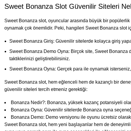
Sweet Bonanza Slot Güvenilir Siteleri Nel
Sweet Bonanza slot, oyuncular arasında büyük bir popülerlik 
oynamak çok önemlidir. Peki, hangileri Sweet Bonanza slot için 
Sweet Bonanza Giriş: Güvenilir sitelerde kolayca giriş yapab
Sweet Bonanza Demo Oyna: Birçok site, Sweet Bonanza de
taktiklerinizi geliştirebilirsiniz.
Sweet Bonanza Oyna: Gerçek para ile oynamak isterseniz,
Sweet Bonanza slot, hem eğlenceli hem de kazançlı bir deney
güvenilir siteleri tercih etmeniz gerektiği:
Bonanza Nedir?: Bonanza, yüksek kazanç potansiyeli olan b
Bonanza Oyna: Güvenilir sitelerde Bonanza oyna seçeneği 
Bonanza Demo: Demo versiyonu ile oyunu ücretsiz olarak dene
Sweet Bonanza slot, hem yeni başlayanlar hem de deneyimli o