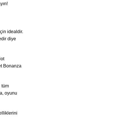
yın!
in idealdir.
dir diye
lot
eet Bonanza
n tüm
na, oyunu
liklerini